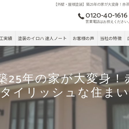
【外壁・屋根塗装】築25年の家が大変身！赤
0120-40-1616
営業電話はお控えください
工実績
塗装のイロハ 達人ノート
お客様の声
当社の特徴
屋根
カバー工法
築25年の家が大変身！
塗り替え
スタイリッシュな住まい
雨漏り
戸建て