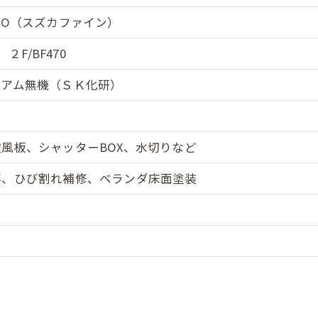
IO（スズカファイン）
２F/BF470
ミアム無機（ＳＫ化研）
風板、シャッターBOX、水切りなど
事、ひび割れ補修、ベランダ床面塗装