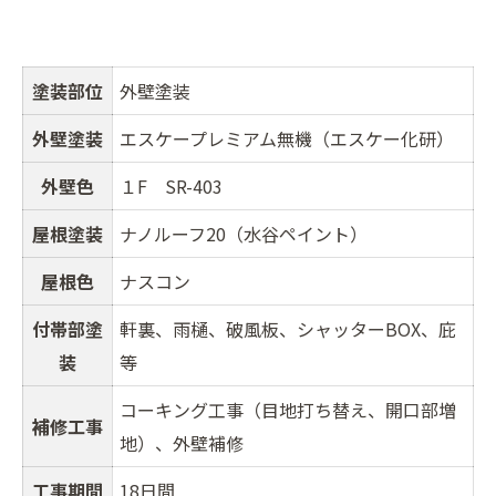
塗装部位
外壁塗装
外壁塗装
エスケープレミアム無機（エスケー化研）
外壁色
１F SR-403
屋根塗装
ナノルーフ20（水谷ペイント）
屋根色
ナスコン
付帯部塗
軒裏、雨樋、破風板、シャッターBOX、庇
装
等
コーキング工事（目地打ち替え、開口部増
補修工事
地）、外壁補修
工事期間
18日間