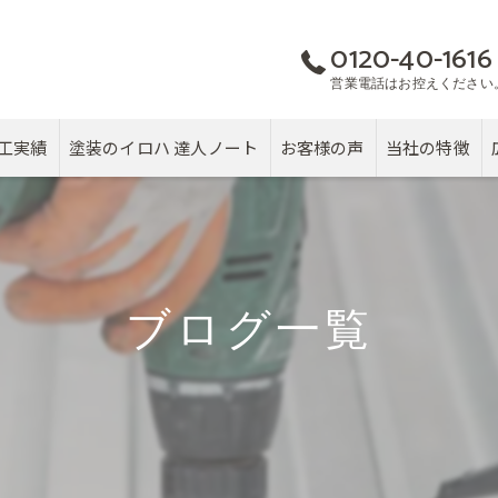
0120-40-1616
営業電話はお控えください
工実績
塗装のイロハ 達人ノート
お客様の声
当社の特徴
屋根
カバー工法
ブログ一覧
塗り替え
雨漏り
戸建て