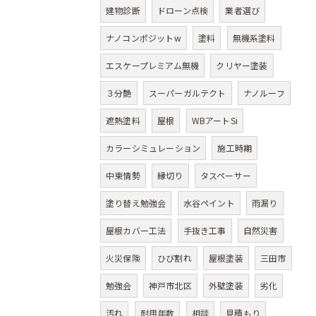
建物診断
ドローン点検
業者選び
ナノコンポジットw
塗料
無機系塗料
エスケープレミアム無機
クリヤー塗装
３分艶
スーパーガルテクト
ナノルーフ
遮熱塗料
屋根
WBアートSi
カラーシミュレーション
施工時期
中東情勢
縁切り
タスペーサー
塗り替え勉強会
水谷ペイント
雨漏り
屋根カバー工法
手抜き工事
自然災害
火災保険
ひび割れ
屋根塗装
三田市
勉強会
神戸市北区
外壁塗装
劣化
汚れ
耐用年数
相談
見積もり