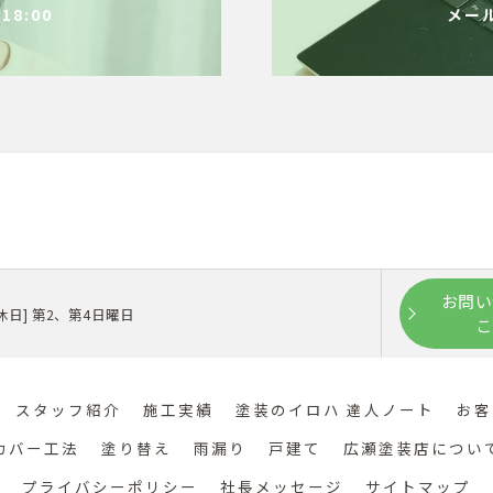
18:00
メー
お問い
 [定休日] 第2、第4日曜日
こ
スタッフ紹介
施工実績
塗装のイロハ 達人ノート
お客
カバー工法
塗り替え
雨漏り
戸建て
広瀬塗装店につい
プライバシーポリシー
社長メッセージ
サイトマップ